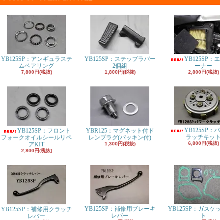
YB125SP：アンギュラステ
YB125SP：ステップラバー
YB125SP：
ムベアリング
2個組
ーナー
7,800円(税抜)
1,800円(税抜)
2,800円(税抜)
YB125SP：
YB125SP：フロント
YBR125：マグネット付ド
ラッチキッ
フォークオイルシールリペ
レンプラグ(パッキン付)
6,800円(税抜)
アKIT
1,300円(税抜)
2,800円(税抜)
YB125SP：補修用ブレーキ
YB125SP：ガスケ
YB125SP：補修用クラッチ
レバー
ト
レバー