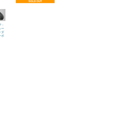
SOLD OUT
SP：
ョー
ンダ
ーボ