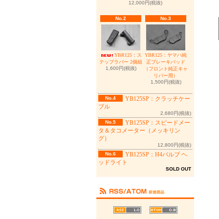
12,000円(税抜)
No.2
No.3
YBR125：ヤマハ純
YBR125：ス
正ブレーキパッド
テップラバー 2個組
1,600円(税抜)
（フロント純正キャ
リパー用）
1,500円(税抜)
No.4
YB125SP：クラッチケー
ブル
2,680円(税抜)
No.5
YB125SP：スピードメー
タ＆タコメーター（メッキリン
グ）
12,800円(税抜)
No.6
YB125SP：H4バルブ ヘ
ッドライト
SOLD OUT