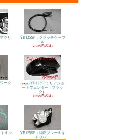
エアクリ
YB125SP：クラッチケーブ
ル
2,680円(税抜)
パワーク
YB125SP：リアショ
ト
ートフェンダー（ブラッ
ク）
9,800円(税抜)
ットキッ
YB125SP：純正ブレーキキ
ャリパー