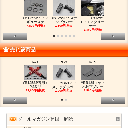
YB125SP：アン
YB125SP：ステ
YB125S
YB125SP
ギュラステ
ップラバー
P：エアクリー
ッチケー
7,800円(税抜)
1,800円(税抜)
ナー
2,680円(税
2,800円(税抜)
<
>
売れ筋商品
No.1
No.2
No.3
No.4
YB125SP専用：
YBR125：ヤマ
YBR125：
YB125SP
YSS リ
ハ純正ブレー
ステップラバー
ッチケー
12,000円(税抜)
1,500円(税抜)
1,600円(税抜)
2,680円(税
<
>
メールマガジン登録・解除