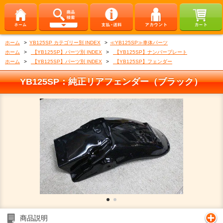
ホーム
>
YB125SP カテゴリー別 INDEX
>
≪YB125SP≫車体パーツ
ホーム
>
【YB125SP】パーツ別 INDEX
>
【YB125SP】ナンバープレート
ホーム
>
【YB125SP】パーツ別 INDEX
>
【YB125SP】フェンダー
YB125SP：純正リアフェンダー（ブラック）
商品説明