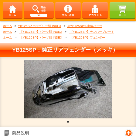
ホーム
>
YB125SP カテゴリー別 INDEX
>
≪YB125SP≫車体パーツ
ホーム
>
【YB125SP】パーツ別 INDEX
>
【YB125SP】ナンバープレート
ホーム
>
【YB125SP】パーツ別 INDEX
>
【YB125SP】フェンダー
YB125SP：純正リアフェンダー（メッキ）
商品説明