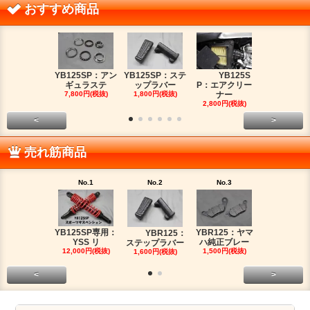
おすすめ商品
YB125SP：アン
YB125SP：ステ
YB125S
YB125SP
ギュラステ
ップラバー
P：エアクリー
ッチケー
7,800円(税抜)
1,800円(税抜)
ナー
2,680円(税
2,800円(税抜)
<
>
売れ筋商品
No.1
No.2
No.3
No.4
YB125SP専用：
YBR125：ヤマ
YBR125：
YB125SP
YSS リ
ハ純正ブレー
ステップラバー
ッチケー
12,000円(税抜)
1,500円(税抜)
1,600円(税抜)
2,680円(税
<
>