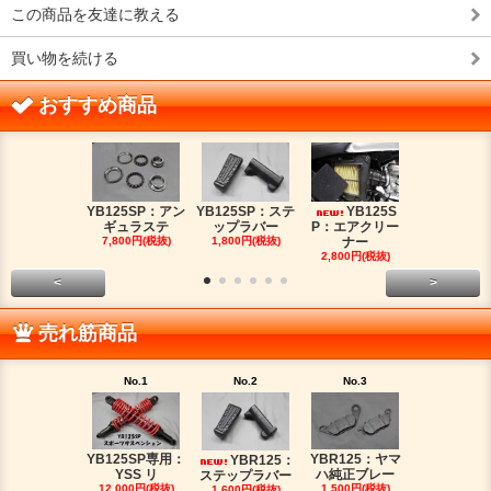
この商品を友達に教える
買い物を続ける
おすすめ商品
YB125SP：アン
YB125SP：ステ
YB125S
YB125SP
ギュラステ
ップラバー
P：エアクリー
ッチケー
7,800円(税抜)
1,800円(税抜)
ナー
2,680円(税
2,800円(税抜)
<
>
売れ筋商品
No.1
No.2
No.3
No.4
YB125SP専用：
YBR125：ヤマ
YBR125：
YB125SP
YSS リ
ハ純正ブレー
ステップラバー
ッチケー
12,000円(税抜)
1,500円(税抜)
1,600円(税抜)
2,680円(税