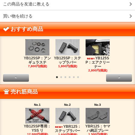
この商品を友達に教える
買い物を続ける
おすすめ商品
YB125SP：アン
YB125SP：ステ
YB125S
YB125SP
ギュラステ
ップラバー
P：エアクリー
ッチケー
7,800円(税抜)
1,800円(税抜)
ナー
2,680円(税
2,800円(税抜)
<
>
売れ筋商品
No.1
No.2
No.3
No.4
YB125SP専用：
YBR125：ヤマ
YBR125：
YB125SP
YSS リ
ハ純正ブレー
ステップラバー
ッチケー
12,000円(税抜)
1,500円(税抜)
1,600円(税抜)
2,680円(税