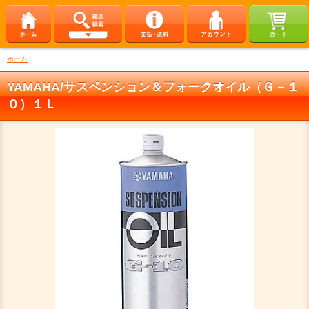
ホーム
YAMAHA/サスペンション＆フォークオイル（Ｇ－１
０）１Ｌ