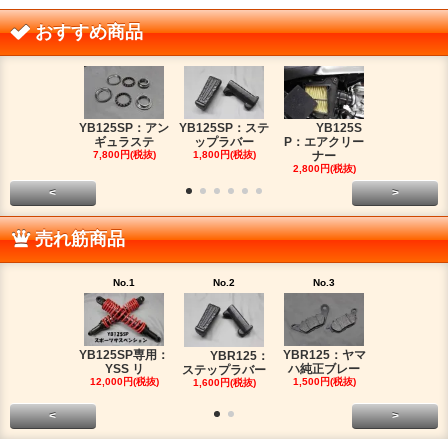
おすすめ商品
YB125SP：アン
YB125SP：ステ
YB125S
YB125SP
ギュラステ
ップラバー
P：エアクリー
ッチケー
7,800円(税抜)
1,800円(税抜)
ナー
2,680円(税
2,800円(税抜)
<
>
売れ筋商品
No.1
No.2
No.3
No.4
YB125SP専用：
YBR125：ヤマ
YBR125：
YB125SP
YSS リ
ハ純正ブレー
ステップラバー
ッチケー
12,000円(税抜)
1,500円(税抜)
1,600円(税抜)
2,680円(税
<
>