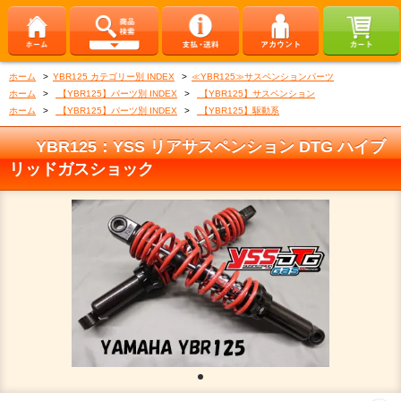
ホーム
>
YBR125 カテゴリー別 INDEX
>
≪YBR125≫サスペンションパーツ
ホーム
>
【YBR125】パーツ別 INDEX
>
【YBR125】サスペンション
ホーム
>
【YBR125】パーツ別 INDEX
>
【YBR125】駆動系
YBR125：YSS リアサスペンション DTG ハイブ
リッドガスショック