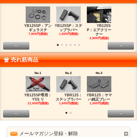
YB125SP：アン
YB125SP：ステ
YB125S
YB125SP
ギュラステ
ップラバー
P：エアクリー
ッチケー
7,800円(税抜)
1,800円(税抜)
ナー
2,680円(税
2,800円(税抜)
<
>
売れ筋商品
No.1
No.2
No.3
No.4
YB125SP専用：
YBR125：ヤマ
YBR125：
YB125SP
YSS リ
ハ純正ブレー
ステップラバー
ッチケー
12,000円(税抜)
1,500円(税抜)
1,600円(税抜)
2,680円(税
<
>
メールマガジン登録・解除