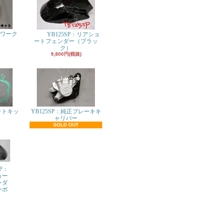
パワーク
YB125SP：リアショ
ト
ートフェンダー（ブラッ
ク）
9,800円(税抜)
ットキッ
YB125SP：純正ブレーキキ
ャリパー
SOLD OUT
SP：
ョー
ンダ
ーボ