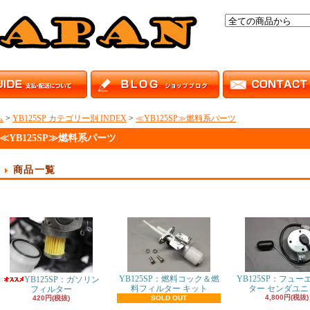
ム
>
YB125SP カテゴリー別 INDEX
>
≪YB125SP≫燃料系パーツ
≪YB125SP≫燃料系パーツ
商品一覧
YB125SP：燃料コック＆燃
YB125SP：フュー
YB125SP：ガソリン
料フィルター キット
ター センダユニ
フィルター
4,800円(税抜)
420円(税抜)
SOLD OUT