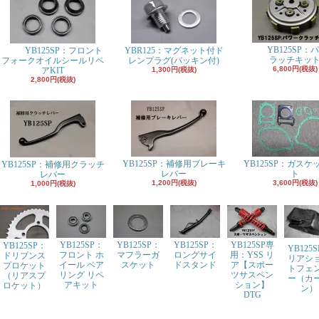
YB125SP：
YB125SP：フロント
YBR125：マグネット付ド
ラッチキッ
フォークオイルシールリペ
レンプラグ(パッキン付)
6,800円(税抜)
アKIT
1,300円(税抜)
2,800円(税抜)
YB125SP：補修用ブレーキ
YB125SP：ガスケ
YB125SP：補修用クラッチ
レバー
ト
レバー
1,200円(税抜)
3,600円(税抜)
1,000円(税抜)
YB125SP：
YB125SP：
YB125SP：
YB125SP専
YB125SP：
YB125
フロント ホ
マフラーガ
ロングサイ
用：YSS リ
ドリブンス
リアシ
イール ベア
スケット
ドスタンド
ア【スポー
プロケット
トフェ
リング リペ
ツサスペン
（リアスプ
ー（カ
アキット
ション】
ロケット）
ン）
DTG