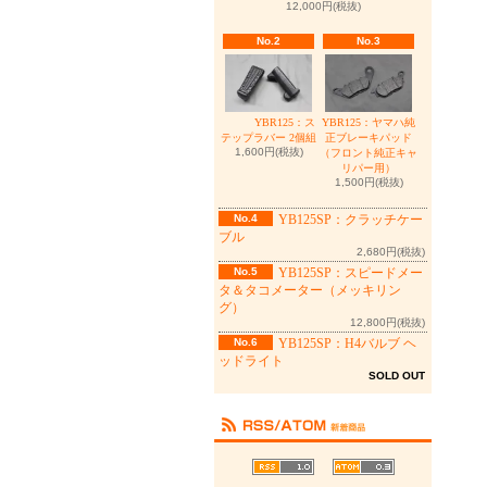
12,000円(税抜)
No.2
No.3
YBR125：ヤマハ純
YBR125：ス
正ブレーキパッド
テップラバー 2個組
1,600円(税抜)
（フロント純正キャ
リパー用）
1,500円(税抜)
No.4
YB125SP：クラッチケー
ブル
2,680円(税抜)
No.5
YB125SP：スピードメー
タ＆タコメーター（メッキリン
グ）
12,800円(税抜)
No.6
YB125SP：H4バルブ ヘ
ッドライト
SOLD OUT