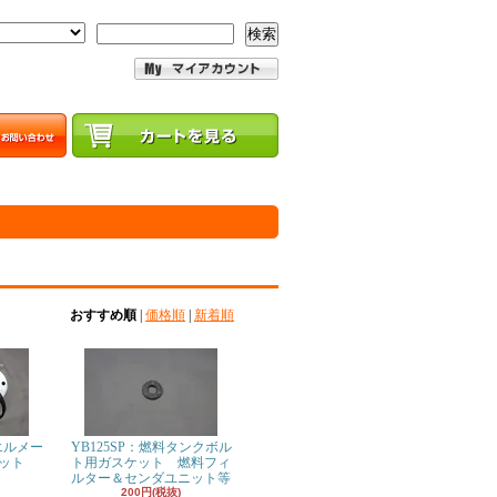
検索
おすすめ順
|
価格順
|
新着順
エルメー
YB125SP：燃料タンクボル
ット
ト用ガスケット 燃料フィ
ルター＆センダユニット等
200円(税抜)