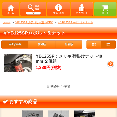
ホーム
>
YB125SP カテゴリー別 INDEX
>
≪YB125SP≫ボルト＆ナット
≪YB125SP≫ボルト＆ナット
おすすめ順
価格順
新着順
YB125SP：メッキ 荷掛けナット40
mm ２個組
1,380円(税抜)
全1商品中 / 1-1商品
おすすめ商品