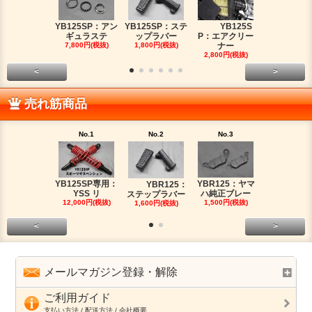
YB125SP：アン
YB125SP：ステ
YB125S
YB125SP
ギュラステ
ップラバー
P：エアクリー
ッチケー
7,800円(税抜)
1,800円(税抜)
ナー
2,680円(税
2,800円(税抜)
<
>
売れ筋商品
No.1
No.2
No.3
No.4
YB125SP専用：
YBR125：ヤマ
YBR125：
YB125SP
YSS リ
ハ純正ブレー
ステップラバー
ッチケー
12,000円(税抜)
1,500円(税抜)
1,600円(税抜)
2,680円(税
<
>
メールマガジン登録・解除
ご利用ガイド
支払い方法 / 配送方法 / 会社概要