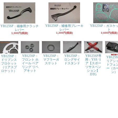
YB125SP：補修用ブレーキ
YB125SP：ガスケ
YB125SP：補修用クラッチ
レバー
ト
レバー
1,200円(税抜)
3,600円(税抜)
1,000円(税抜)
YB125SP：
YB125SP：
YB125SP：
YB125SP専
YB125SP：
YB125
フロント ホ
マフラーガ
ロングサイ
用：YSS リ
ドリブンス
リアシ
イール ベア
スケット
ドスタンド
ア【スポー
プロケット
トフェ
リング リペ
ツサスペン
（リアスプ
ー（カ
アキット
ション】
ロケット）
ン）
DTG