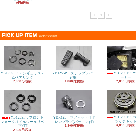
0円(税抜)
<
1
>
YB125SP：アンギュラステ
YB125SP：ステップラバー
YB125SP：
ムベアリング
2個組
ーナー
7,800円(税抜)
1,800円(税抜)
2,800円(税抜)
YB125SP：
YB125SP：フロント
YBR125：マグネット付ド
ラッチキッ
フォークオイルシールリペ
レンプラグ(パッキン付)
6,800円(税抜)
アKIT
1,300円(税抜)
2,800円(税抜)