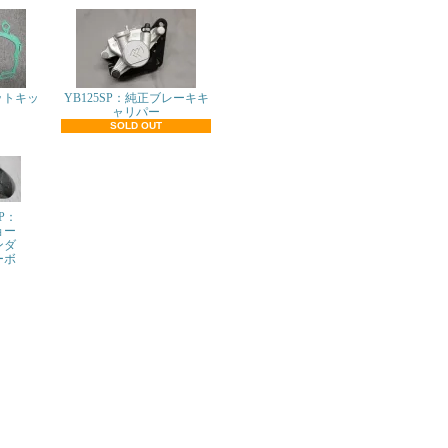
ットキッ
YB125SP：純正ブレーキキ
ャリパー
SOLD OUT
SP：
ョー
ンダ
ーボ