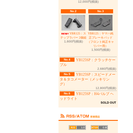
12,000円(税抜)
No.2
No.3
YBR125：ヤマハ純
YBR125：ス
正ブレーキパッド
テップラバー 2個組
1,600円(税抜)
（フロント純正キャ
リパー用）
1,500円(税抜)
No.4
YB125SP：クラッチケー
ブル
2,680円(税抜)
No.5
YB125SP：スピードメー
タ＆タコメーター（メッキリン
グ）
12,800円(税抜)
No.6
YB125SP：H4バルブ ヘ
ッドライト
SOLD OUT