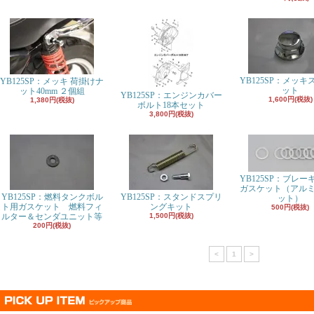
YB125SP：メッキ
YB125SP：メッキ 荷掛けナ
ット
ット40mm ２個組
YB125SP：エンジンカバー
1,600円(税抜)
1,380円(税抜)
ボルト18本セット
3,800円(税抜)
YB125SP：ブレー
ガスケット（アルミ
YB125SP：燃料タンクボル
YB125SP：スタンドスプリ
ット）
ト用ガスケット 燃料フィ
ングキット
500円(税抜)
ルター＆センダユニット等
1,500円(税抜)
200円(税抜)
<
1
>