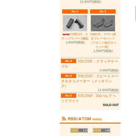
12,000円(税抜)
No.2
No.3
YBR125：ヤマハ純
YBR125：ス
正ブレーキパッド
テップラバー 2個組
1,600円(税抜)
（フロント純正キャ
リパー用）
1,500円(税抜)
No.4
YB125SP：クラッチケー
ブル
2,680円(税抜)
No.5
YB125SP：スピードメー
タ＆タコメーター（メッキリン
グ）
12,800円(税抜)
No.6
YB125SP：H4バルブ ヘ
ッドライト
SOLD OUT