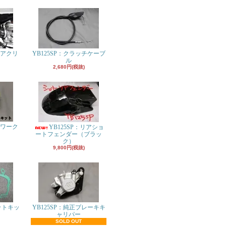
エアクリ
YB125SP：クラッチケーブ
ル
2,680円(税抜)
パワーク
YB125SP：リアショ
ト
ートフェンダー（ブラッ
ク）
9,800円(税抜)
ットキッ
YB125SP：純正ブレーキキ
ャリパー
SOLD OUT