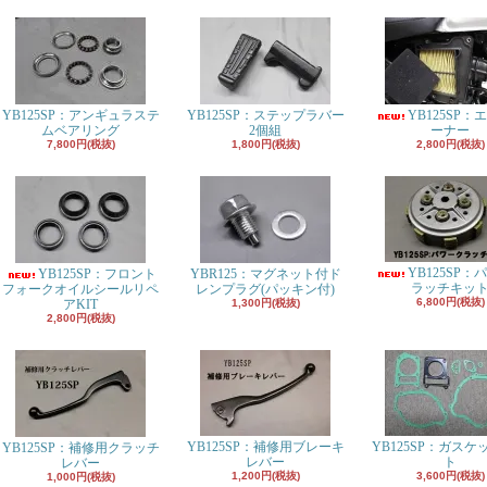
YB125SP：アンギュラステ
YB125SP：ステップラバー
YB125SP：
ムベアリング
2個組
ーナー
7,800円(税抜)
1,800円(税抜)
2,800円(税抜)
YB125SP：
YB125SP：フロント
YBR125：マグネット付ド
ラッチキッ
フォークオイルシールリペ
レンプラグ(パッキン付)
6,800円(税抜)
アKIT
1,300円(税抜)
2,800円(税抜)
YB125SP：補修用ブレーキ
YB125SP：ガスケ
YB125SP：補修用クラッチ
レバー
ト
レバー
1,200円(税抜)
3,600円(税抜)
1,000円(税抜)