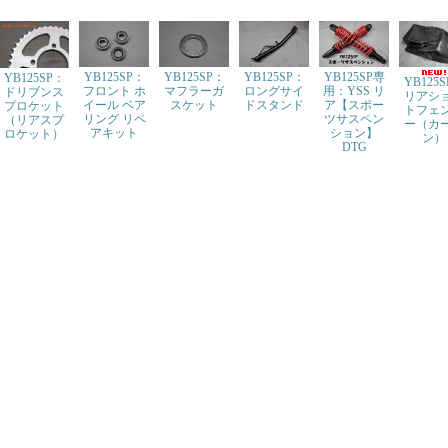
YB125SP：
YB125SP：
YB125SP：
YB125SP専
YB125SP：
YB125
フロント ホ
マフラーガ
ロングサイ
用：YSS リ
ドリブンス
リアシ
イール ベア
スケット
ドスタンド
ア【スポー
プロケット
トフェ
リング リペ
ツサスペン
（リアスプ
ー（カ
アキット
ション】
ロケット）
ン）
DTG