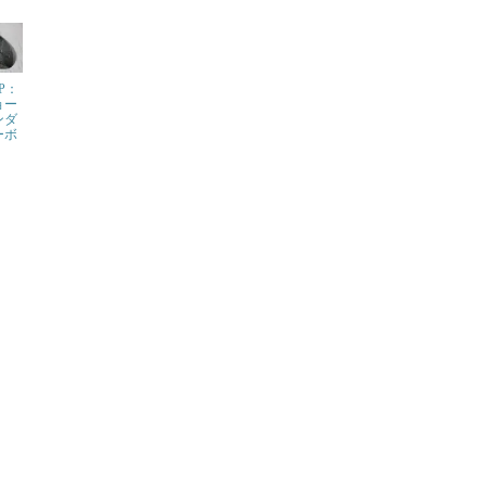
SP：
ョー
ンダ
ーボ