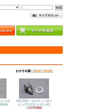
検索
おすすめ順
|
価格順
|
新着順
ドレンボ
YB125SP：マグネット付ド
430-
レンプラグ(パッキン付)
1,300円(税抜)