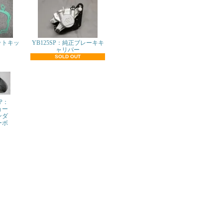
ットキッ
YB125SP：純正ブレーキキ
ャリパー
SOLD OUT
SP：
ョー
ンダ
ーボ