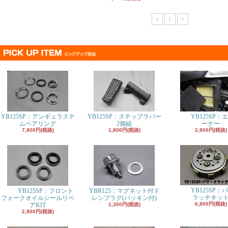
<
1
>
YB125SP：アンギュラステ
YB125SP：ステップラバー
YB125SP：
ムベアリング
2個組
ーナー
7,800円(税抜)
1,800円(税抜)
2,800円(税抜)
YB125SP：
YB125SP：フロント
YBR125：マグネット付ド
ラッチキッ
フォークオイルシールリペ
レンプラグ(パッキン付)
6,800円(税抜)
アKIT
1,300円(税抜)
2,800円(税抜)