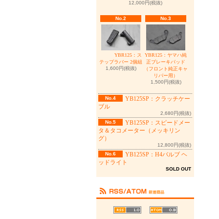
12,000円(税抜)
No.2
No.3
YBR125：ヤマハ純
YBR125：ス
正ブレーキパッド
テップラバー 2個組
1,600円(税抜)
（フロント純正キャ
リパー用）
1,500円(税抜)
No.4
YB125SP：クラッチケー
ブル
2,680円(税抜)
No.5
YB125SP：スピードメー
タ＆タコメーター（メッキリン
グ）
12,800円(税抜)
No.6
YB125SP：H4バルブ ヘ
ッドライト
SOLD OUT