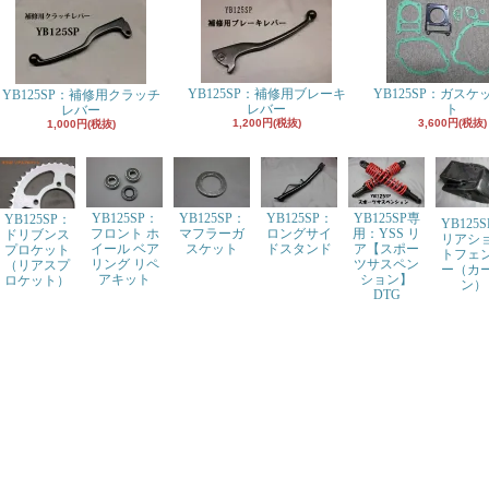
YB125SP：補修用ブレーキ
YB125SP：ガスケ
YB125SP：補修用クラッチ
レバー
ト
レバー
1,200円(税抜)
3,600円(税抜)
1,000円(税抜)
YB125SP：
YB125SP：
YB125SP：
YB125SP専
YB125SP：
YB125
フロント ホ
マフラーガ
ロングサイ
用：YSS リ
ドリブンス
リアシ
イール ベア
スケット
ドスタンド
ア【スポー
プロケット
トフェ
リング リペ
ツサスペン
（リアスプ
ー（カ
アキット
ション】
ロケット）
ン）
DTG