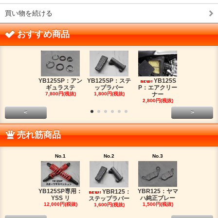
買い物を続ける
おすすめ商品
YB125SP：アン
YB125SP：ステ
YB125S
YB125SP
ギュラステ
ップラバー
P：エアクリー
ッチケー
7,800円(税抜)
1,800円(税抜)
ナー
2,680円(税
2,800円(税抜)
<
>
売れ筋商品
No.1
No.2
No.3
No.4
YB125SP専用：
YBR125：ヤマ
YBR125：
YB125SP
YSS リ
ハ純正ブレー
ステップラバー
ッチケー
12,000円(税抜)
1,500円(税抜)
1,600円(税抜)
2,680円(税