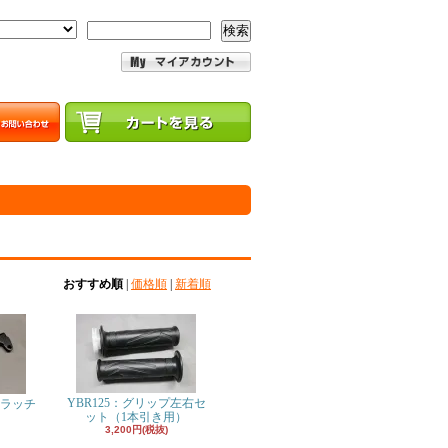
検索
おすすめ順
|
価格順
|
新着順
YBR125：グリップ左右セ
クラッチ
ット（1本引き用）
3,200円(税抜)