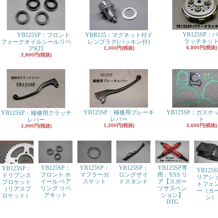
YB125SP：
YB125SP：フロント
YBR125：マグネット付ド
ラッチキッ
フォークオイルシールリペ
レンプラグ(パッキン付)
6,800円(税抜)
アKIT
1,300円(税抜)
2,800円(税抜)
YB125SP：補修用ブレーキ
YB125SP：ガスケ
YB125SP：補修用クラッチ
レバー
ト
レバー
1,200円(税抜)
3,600円(税抜)
1,000円(税抜)
YB125SP：
YB125SP：
YB125SP：
YB125SP専
YB125SP：
YB125
フロント ホ
マフラーガ
ロングサイ
用：YSS リ
ドリブンス
リアシ
イール ベア
スケット
ドスタンド
ア【スポー
プロケット
トフェ
リング リペ
ツサスペン
（リアスプ
ー（カ
アキット
ション】
ロケット）
ン）
DTG