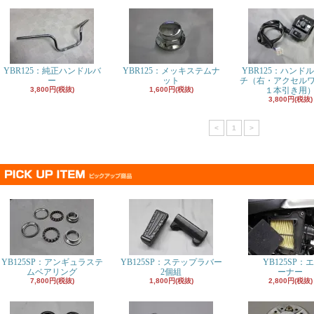
YBR125：純正ハンドルバ
YBR125：メッキステムナ
YBR125：ハンド
ー
ット
チ（右・アクセル
3,800円(税抜)
1,600円(税抜)
１本引き用
3,800円(税抜)
<
1
>
YB125SP：アンギュラステ
YB125SP：ステップラバー
YB125SP：
ムベアリング
2個組
ーナー
7,800円(税抜)
1,800円(税抜)
2,800円(税抜)