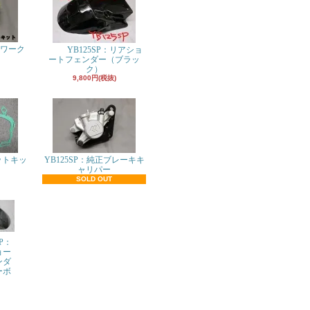
パワーク
YB125SP：リアショ
ト
ートフェンダー（ブラッ
ク）
9,800円(税抜)
ットキッ
YB125SP：純正ブレーキキ
ャリパー
SOLD OUT
SP：
ョー
ンダ
ーボ