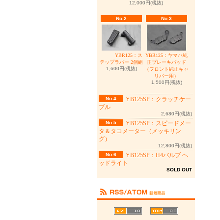
12,000円(税抜)
No.2
No.3
YBR125：ヤマハ純
YBR125：ス
正ブレーキパッド
テップラバー 2個組
1,600円(税抜)
（フロント純正キャ
リパー用）
1,500円(税抜)
No.4
YB125SP：クラッチケー
ブル
2,680円(税抜)
No.5
YB125SP：スピードメー
タ＆タコメーター（メッキリン
グ）
12,800円(税抜)
No.6
YB125SP：H4バルブ ヘ
ッドライト
SOLD OUT