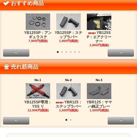
おすすめ商品
YB125SP：アン
YB125SP：ステ
YB125S
YB125SP
ギュラステ
ップラバー
P：エアクリー
ッチケー
7,800円(税抜)
1,800円(税抜)
ナー
2,680円(税
2,800円(税抜)
<
>
売れ筋商品
No.1
No.2
No.3
No.4
YB125SP専用：
YBR125：ヤマ
YBR125：
YB125SP
YSS リ
ハ純正ブレー
ステップラバー
ッチケー
12,000円(税抜)
1,500円(税抜)
1,600円(税抜)
2,680円(税
<
>